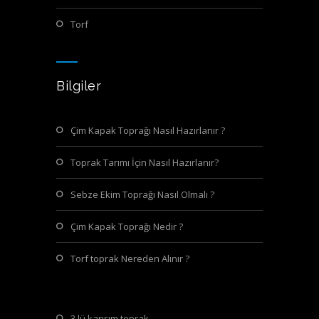
torf
Bilgiler
Çim Kapak Toprağı Nasıl Hazırlanır ?
Toprak Tarımı İçin Nasıl Hazırlanır?
Sebze Ekim Toprağı Nasıl Olmalı ?
Çim Kapak Toprağı Nedir ?
Torf toprak Nereden Alınır ?
3 lü karışım toprak