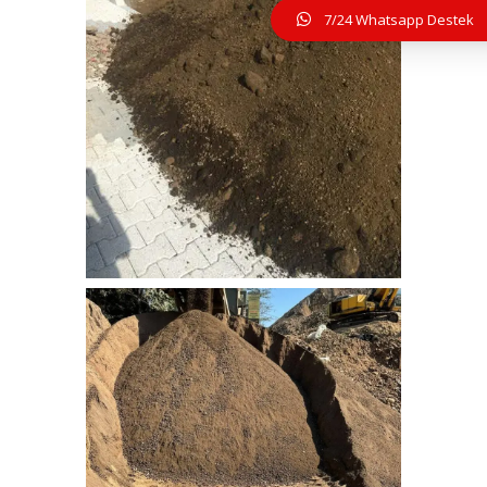
7/24 Whatsapp Destek
IMG-20170206-WA0014
bitkisel_toprak