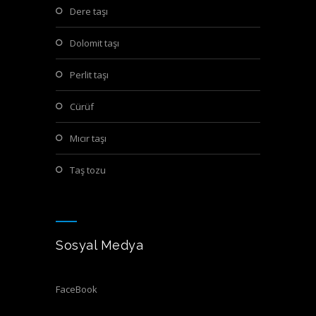
dere taşı
dolomit taşı
perlit taşı
cürüf
mıcır taşı
taş tozu
Sosyal Medya
FaceBook