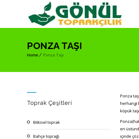
PONZA TAŞI
Home
Ponza Taşı
Ponza taşı
Toprak Çeşitleri
herhangi b
köpük taşı 
Ponza(halk
bitkisel toprak
en üstünd
bahçe toprağı
içinde çöz