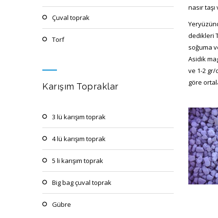
nasır taşı 
çuval toprak
Yeryüzünde
dedikleri
torf
soğuma ve 
Asidik ma
ve 1-2 gr/
göre ortal
Karışım Topraklar
3 lü karışım toprak
4 lü karışım toprak
5 li karışım toprak
big bag çuval toprak
gübre