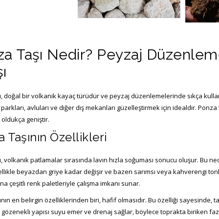
omza_tasi-2
a Taşı Nedir? Peyzaj Düzenleme
pomza_tasi
şı
, doğal bir volkanik kayaç türüdür ve peyzaj düzenlemelerinde sıkça kulla
 parkları, avluları ve diğer dış mekanları güzelleştirmek için idealdir. Ponza 
oldukça geniştir.
 Taşının Özellikleri
, volkanik patlamalar sırasında lavın hızla soğuması sonucu oluşur. Bu nede
llikle beyazdan griye kadar değişir ve bazen sarımsı veya kahverengi tonlara
a çeşitli renk paletleriyle çalışma imkanı sunar.
nın en belirgin özelliklerinden biri, hafif olmasıdır. Bu özelliği sayesinde, t
özenekli yapısı suyu emer ve drenaj sağlar, böylece toprakta biriken fazla s