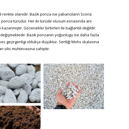
i renkte olanıdır. Bazik ponza ise yabancıların Scoria
i ponza türüdür. Her iki türüde olusum esnasında ani
zanmıştır. Gözenekler birbirleri ile bağlantılı değildir.
 değişmektedir. Bazik ponzanın yoğunlugu ise daha fazla
es geçirgenligi oldukça düşüktür. Sertliği Mohs skalasına
an silis muhtevasına sahiptir.
mza_tasi-4