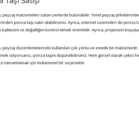
 Taşı Satışı
ı, peyzaj malzemeleri satan yerlerde bulunabilir. Yerel peyzaj şirketleri
erinden ponza taşı satın alabilirsiniz. Ayrıca, internet üzerinden de ponza
n kalitesini ve doğallığını kontrol etmek önemlidir. Ayrıca, projenizin boyut
.
ı, peyzaj düzenlemelerinde kullanılan çok yönlü ve estetik bir malzemedi
rmek istiyorsanız, ponza taşını düşünebilirsiniz. Hem görsel olarak çekici
nizi tamamlamak için mükemmel bir seçenektir.