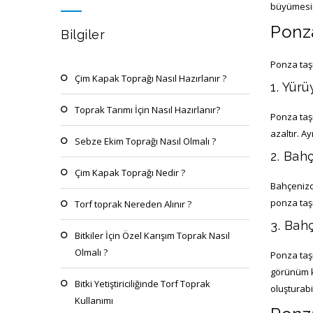
büyümesin
Ponza
Bilgiler
Ponza taşı
Çim Kapak Toprağı Nasıl Hazırlanır ?
1. Yürü
Toprak Tarımı İçin Nasıl Hazırlanır?
Ponza taşı
azaltır. A
Sebze Ekim Toprağı Nasıl Olmalı ?
2. Bahç
Çim Kapak Toprağı Nedir ?
Bahçenizde
ponza taşı
Torf toprak Nereden Alınır ?
3. Bah
Bitkiler İçin Özel Karışım Toprak Nasıl
Olmalı ?
Ponza taşı
görünüm ka
Bitki Yetiştiriciliğinde Torf Toprak
oluşturabil
Kullanımı