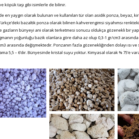
ve köpük taşı gibi isimlerle de bilinir.
 en yaygın olarak bulunan ve kullanılan tür olan asidik ponza, beyaz, kirl
 Türkçe’deki bazaltik ponza olarak bilinen kahverengimsi siyahımsı renktek
gazların bünyeyi ani olarak terketmesi sonucu oldukça gözenekli bir yapı ka
gmanın yoğunluğu bazik olanlara göre daha az olup 0,3-1 gr/cm3 arasında
cm3 arasında değişmektedir. Ponzanın fazla gözenekliğinden dolayı ısı ve s
ama 5,5 – 6’dır. Bünyesinde kristal suyu yoktur. Kimyasal olarak % 75’e var
pomza_tasi-3
po