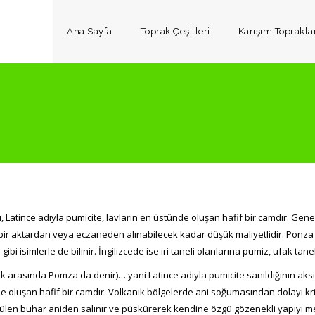
Ana Sayfa
Toprak Çeşitleri
Karışım Toprakla
, Latince adıyla pumicite, lavların en üstünde oluşan hafif bir camdır. Genel
ir aktardan veya eczaneden alınabilecek kadar düşük maliyetlidir. Ponza taşı
gibi isimlerle de bilinir. İngilizcede ise iri taneli olanlarına pumiz, ufak tanel
 arasında Pomza da denir)… yani Latince adıyla pumicite sanıldığının aksin
e oluşan hafif bir camdır. Volkanik bölgelerde ani soğumasından dolayı k
ülen buhar aniden salınır ve püskürerek kendine özgü gözenekli yapıyı meyda