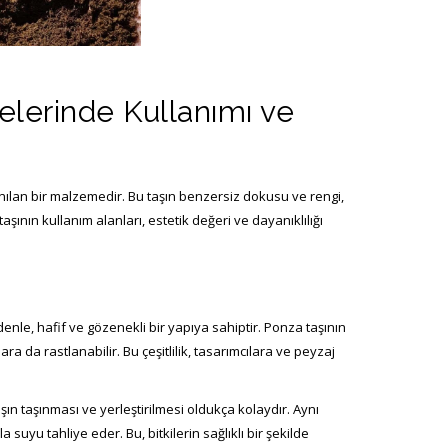
pomza_tasi-10
lerinde Kullanımı ve
10
nılan bir malzemedir. Bu taşın benzersiz dokusu ve rengi,
taşının kullanım alanları, estetik değeri ve dayanıklılığı
nle, hafif ve gözenekli bir yapıya sahiptir. Ponza taşının
 da rastlanabilir. Bu çeşitlilik, tasarımcılara ve peyzaj
aşın taşınması ve yerleştirilmesi oldukça kolaydır. Aynı
uyu tahliye eder. Bu, bitkilerin sağlıklı bir şekilde