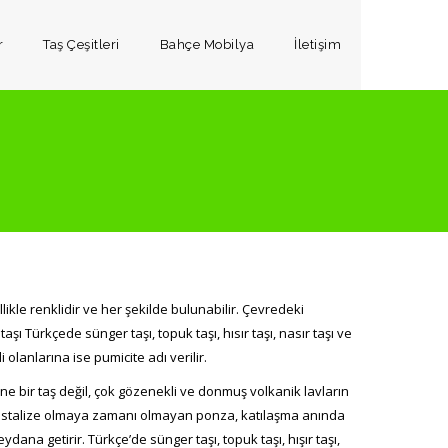
r
Taş Çeşitleri
Bahçe Mobilya
İletişim
likle renklidir ve her şekilde bulunabilir. Çevredeki
 Türkçede sünger taşı, topuk taşı, hısır taşı, nasır taşı ve
i olanlarına ise pumicite adı verilir.
e bir taş değil, çok gözenekli ve donmuş volkanik lavların
ristalize olmaya zamanı olmayan ponza, katılaşma anında
na getirir. Türkçe’de sünger taşı, topuk taşı, hışır taşı,