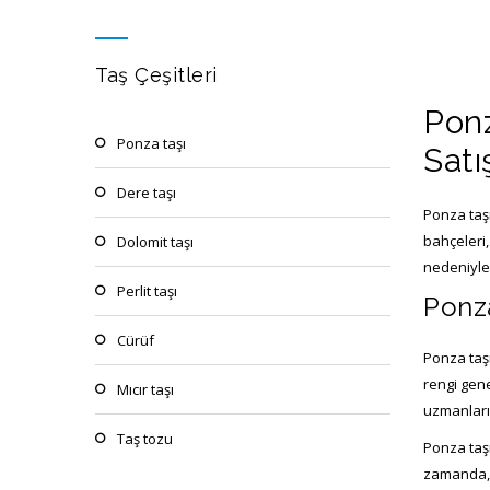
p
Taş Çeşitleri
Ponz
ponza taşı
Satı
dere taşı
Ponza taşı
bahçeleri,
dolomit taşı
nedeniyle 
perlit taşı
Ponza
cürüf
Ponza taşı
rengi gene
mıcır taşı
uzmanların
taş tozu
Ponza taşı
zamanda, g