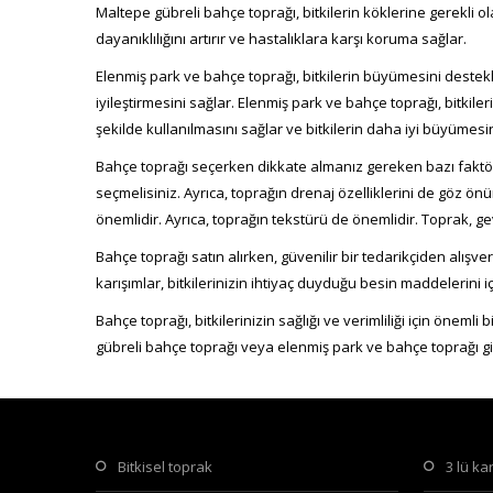
Maltepe gübreli bahçe toprağı, bitkilerin köklerine gerekli 
dayanıklılığını artırır ve hastalıklara karşı koruma sağlar.
Elenmiş park ve bahçe toprağı, bitkilerin büyümesini destekle
iyileştirmesini sağlar. Elenmiş park ve bahçe toprağı, bitkil
şekilde kullanılmasını sağlar ve bitkilerin daha iyi büyümesin
Bahçe toprağı seçerken dikkate almanız gereken bazı faktörle
seçmelisiniz. Ayrıca, toprağın drenaj özelliklerini de göz ön
önemlidir. Ayrıca, toprağın tekstürü de önemlidir. Toprak, gev
Bahçe toprağı satın alırken, güvenilir bir tedarikçiden alışv
karışımlar, bitkilerinizin ihtiyaç duyduğu besin maddelerini içe
Bahçe toprağı, bitkilerinizin sağlığı ve verimliliği için önemli
gübreli bahçe toprağı veya elenmiş park ve bahçe toprağı gibi 
bitkisel toprak
3 lü k