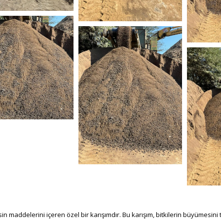
bitk
ati_toprak (7)
nebati_toprak (5)
neba
ati_toprak (1)
n maddelerini içeren özel bir karışımdır. Bu karışım, bitkilerin büyümesini te