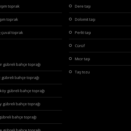
arışım toprak
dere taşı
arışım toprak
dolomit taşı
g çuval toprak
perlit taşı
cürüf
mıcır taşı
hir gübreli bahçe toprağı
taş tozu
z gübreli bahçe toprağı
köy gübreli bahçe toprağı
öy gübreli bahçe toprağı
 gübreli bahçe toprağı
pe gübreli bahçe toprağı