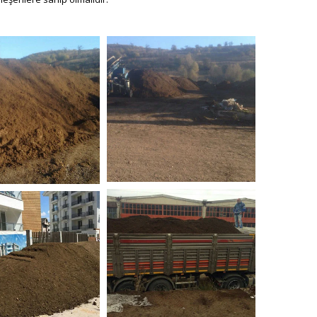
bitkisel_toprak-6
isel_toprak-4