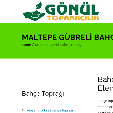
MALTEPE GÜBRELI BAH
Home
Maltepe Gübreli Bahçe Toprağı
Bahç
Elen
Bahçe Toprağı
Bahçe topr
maddelerin
ataşehir gübreli bahçe toprağı
bitkilerin