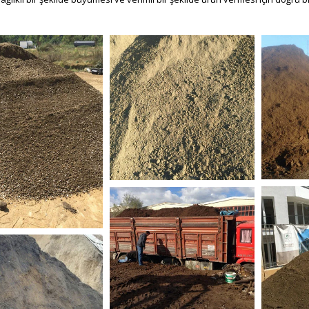
bitk
bitkisel_toprak-3