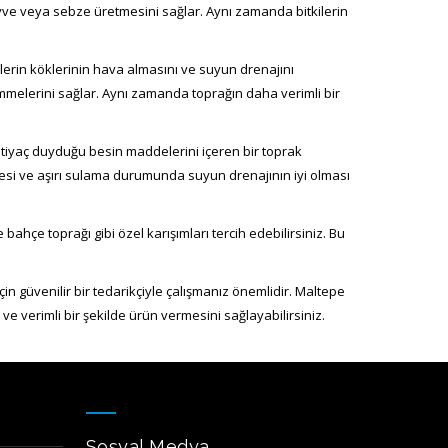
meyve veya sebze üretmesini sağlar. Aynı zamanda bitkilerin
ilerin köklerinin hava almasını ve suyun drenajını
ti_toprak (3)
i emmelerini sağlar. Aynı zamanda toprağın daha verimli bir
ihtiyaç duyduğu besin maddelerini içeren bir toprak
ilmesi ve aşırı sulama durumunda suyun drenajının iyi olması
ahçe toprağı gibi özel karışımları tercih edebilirsiniz. Bu
 için güvenilir bir tedarikçiyle çalışmanız önemlidir. Maltepe
 ve verimli bir şekilde ürün vermesini sağlayabilirsiniz.
Sosyal Medya