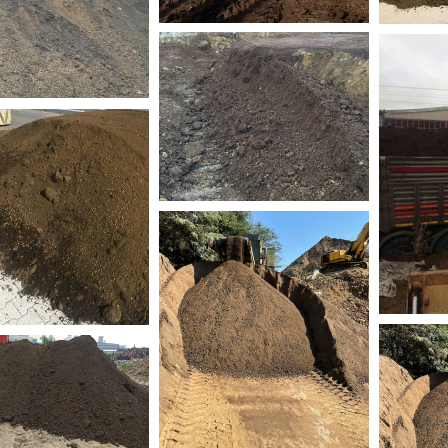
kisel_toprak-2
bitkisel_toprak-9
bitk
isel_toprak-10
bitkisel_toprak-11
tkisel_toprak