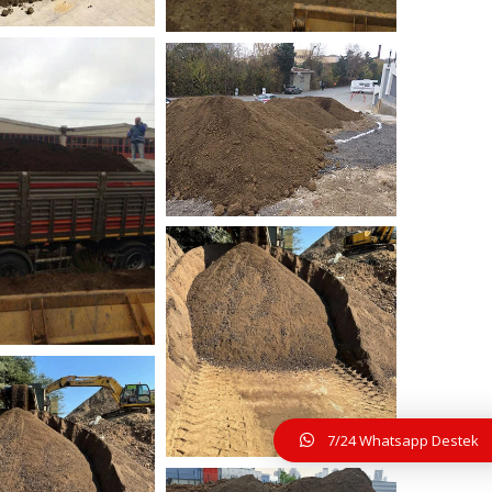
isel_toprak-8
bitkisel_toprak-7
IMG-20170206-WA00
14
7/24 Whatsapp Destek