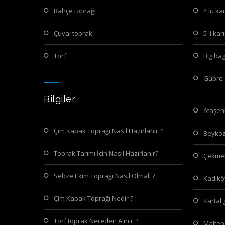
bahçe toprağı
4 lü k
çuval toprak
5 li k
torf
big ba
gübre
Bilgiler
ataşe
Çim Kapak Toprağı Nasıl Hazırlanır ?
beyko
Toprak Tarımı İçin Nasıl Hazırlanır?
çekme
Sebze Ekim Toprağı Nasıl Olmalı ?
kadık
Çim Kapak Toprağı Nedir ?
kartal
Torf toprak Nereden Alınır ?
malte