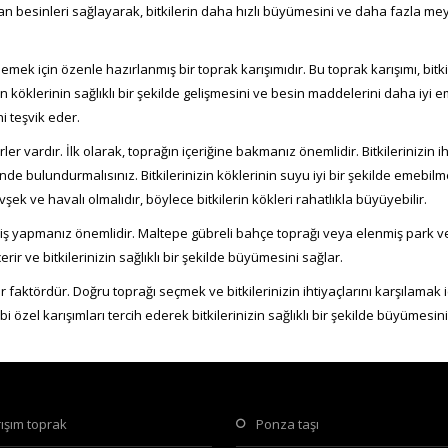
olan besinleri sağlayarak, bitkilerin daha hızlı büyümesini ve daha fazla 
nebati_toprak (2)
mek için özenle hazırlanmış bir toprak karışımıdır. Bu toprak karışımı, bitk
neba
erin köklerinin sağlıklı bir şekilde gelişmesini ve besin maddelerini daha iy
i teşvik eder.
r vardır. İlk olarak, toprağın içeriğine bakmanız önemlidir. Bitkilerinizin 
ünde bulundurmalısınız. Bitkilerinizin köklerinin suyu iyi bir şekilde emeb
şek ve havalı olmalıdır, böylece bitkilerin kökleri rahatlıkla büyüyebilir.
eriş yapmanız önemlidir. Maltepe gübreli bahçe toprağı veya elenmiş park ve b
rir ve bitkilerinizin sağlıklı bir şekilde büyümesini sağlar.
 bir faktördür. Doğru toprağı seçmek ve bitkilerinizin ihtiyaçlarını karşılamak
özel karışımları tercih ederek bitkilerinizin sağlıklı bir şekilde büyümesini
arışım toprak
ponza taşı