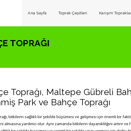
Ana Sayfa
Toprak Çeşitleri
Karışım Toprakla
ÇE TOPRAĞI
e Toprağı, Maltepe Gübreli Bahç
miş Park ve Bahçe Toprağı
ağı, bitkilerin sağlıklı bir şekilde büyümesi ve gelişmesi için önemli bir fakt
i almasına yardımcı olur. Aynı zamanda bitkilerin dayanıklılığını artırır ve h
 sağlıklı bir şekilde büyümesi ve verimli bir şekilde ürün vermesi için doğru b