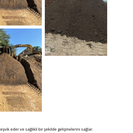
isel_toprak-12
nebati_toprak (4)
ti_toprak (6)
nebati_toprak (8)
şvik eder ve sağlıklı bir şekilde gelişmelerini sağlar.