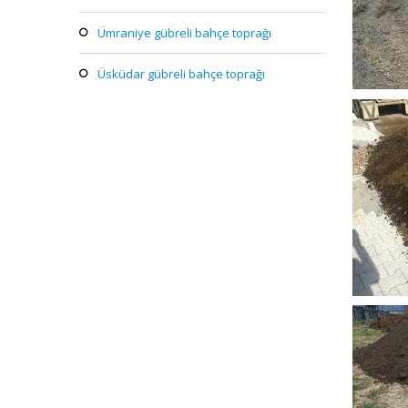
bit
ümraniye gübreli bahçe toprağı
üsküdar gübreli bahçe toprağı
bitk
bi