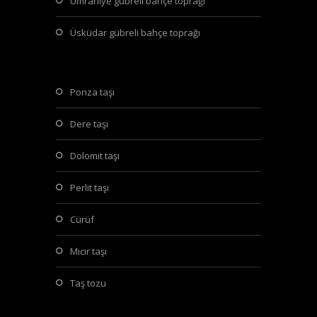
ümraniye gübreli bahçe toprağı
üsküdar gübreli bahçe toprağı
ponza taşı
dere taşı
dolomit taşı
perlit taşı
cürüf
mıcır taşı
taş tozu