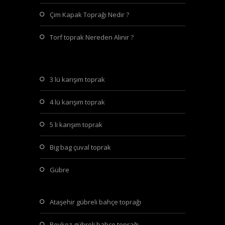
Çim Kapak Toprağı Nedir ?
Torf toprak Nereden Alınır ?
3 lü karışım toprak
4 lü karışım toprak
5 li karışım toprak
big bag çuval toprak
gübre
ataşehir gübreli bahçe toprağı
beykoz gübreli bahçe toprağı