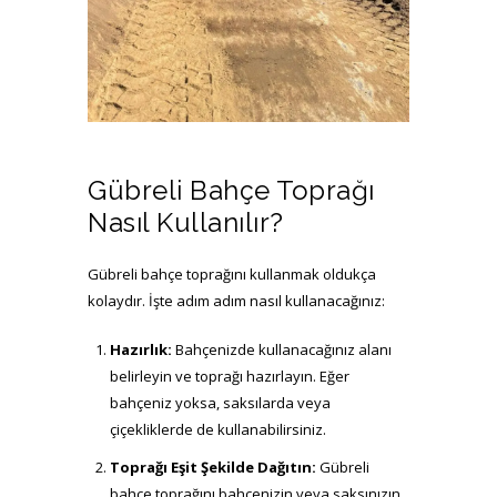
Gübreli Bahçe Toprağı
Nasıl Kullanılır?
Gübreli bahçe toprağını kullanmak oldukça
kolaydır. İşte adım adım nasıl kullanacağınız:
nebati_toprak (3)
Hazırlık:
Bahçenizde kullanacağınız alanı
belirleyin ve toprağı hazırlayın. Eğer
bahçeniz yoksa, saksılarda veya
çiçekliklerde de kullanabilirsiniz.
Toprağı Eşit Şekilde Dağıtın:
Gübreli
bahçe toprağını bahçenizin veya saksınızın