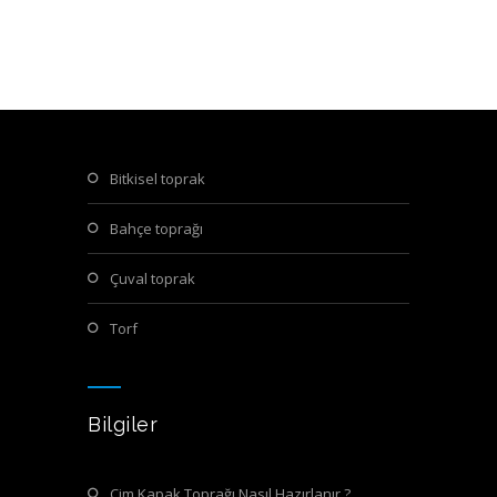
bitkisel toprak
bahçe toprağı
çuval toprak
torf
Bilgiler
Çim Kapak Toprağı Nasıl Hazırlanır ?