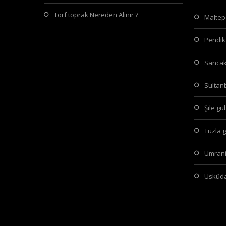
Torf toprak Nereden Alınır ?
malte
pendi
sanca
sulta
şile g
tuzla 
ümran
üsküd