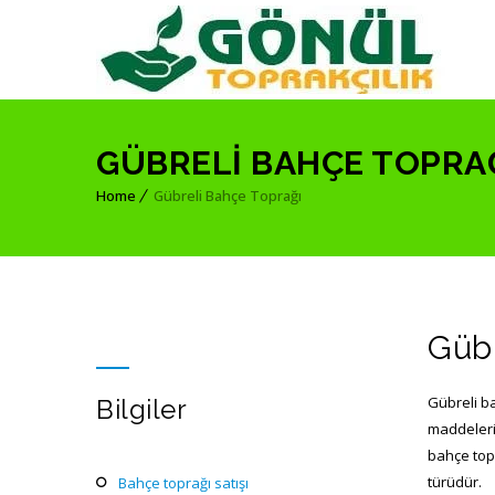
GÜBRELI BAHÇE TOPRA
Home
Gübreli Bahçe Toprağı
Gübr
Gübreli ba
Bilgiler
maddelerin
bahçe topr
türüdür.
bahçe toprağı satışı