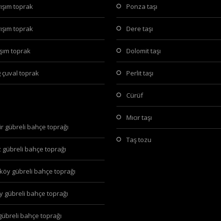
arışım toprak
ponza taşı
arışım toprak
dere taşı
arışım toprak
dolomit taşı
g çuval toprak
perlit taşı
cürüf
mıcır taşı
hir gübreli bahçe toprağı
taş tozu
z gübreli bahçe toprağı
köy gübreli bahçe toprağı
öy gübreli bahçe toprağı
 gübreli bahçe toprağı