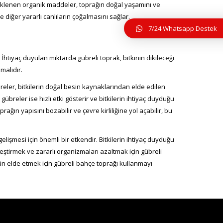
 Eklenen organik maddeler, toprağın doğal yaşamını ve
e diğer yararlı canlıların çoğalmasını sağlar.
7/24 Whatsapp Destek
 İhtiyaç duyulan miktarda gübreli toprak, bitkinin dikileceği
lmalıdır.
breler, bitkilerin doğal besin kaynaklarından elde edilen
übreler ise hızlı etki gösterir ve bitkilerin ihtiyaç duyduğu
rağın yapısını bozabilir ve çevre kirliliğine yol açabilir, bu
gelişmesi için önemli bir etkendir. Bitkilerin ihtiyaç duyduğu
leştirmek ve zararlı organizmaları azaltmak için gübreli
rün elde etmek için gübreli bahçe toprağı kullanmayı