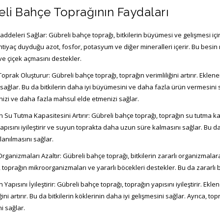
li Bahçe Toprağının Faydaları
addeleri Sağlar: Gübreli bahçe toprağı, bitkilerin büyümesi ve gelişmesi içi
 ihtiyaç duyduğu azot, fosfor, potasyum ve diğer mineralleri içerir. Bu besin 
 ve çiçek açmasını destekler.
 Toprak Oluşturur: Gübreli bahçe toprağı, toprağın verimliliğini artırır. Ekl
sağlar. Bu da bitkilerin daha iyi büyümesini ve daha fazla ürün vermesini sağ
nizi ve daha fazla mahsul elde etmenizi sağlar.
n Su Tutma Kapasitesini Artırır: Gübreli bahçe toprağı, toprağın su tutma k
apısını iyileştirir ve suyun toprakta daha uzun süre kalmasını sağlar. Bu d
llanılmasını sağlar.
 Organizmaları Azaltır: Gübreli bahçe toprağı, bitkilerin zararlı organizmala
toprağın mikroorganizmaları ve yararlı böcekleri destekler. Bu da zararlı böce
n Yapısını İyileştirir: Gübreli bahçe toprağı, toprağın yapısını iyileştirir.
ğini artırır. Bu da bitkilerin köklerinin daha iyi gelişmesini sağlar. Ayrıca, 
i sağlar.