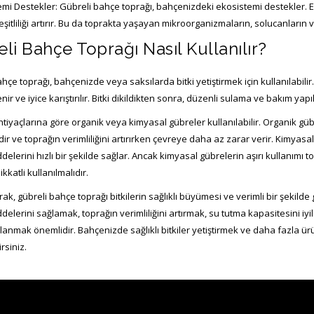
temi Destekler: Gübreli bahçe toprağı, bahçenizdeki ekosistemi destekler.
çeşitliliği artırır. Bu da toprakta yaşayan mikroorganizmaların, solucanların v
li Bahçe Toprağı Nasıl Kullanılır?
hçe toprağı, bahçenizde veya saksılarda bitki yetiştirmek için kullanılabilir.
nir ve iyice karıştırılır. Bitki dikildikten sonra, düzenli sulama ve bakım yapı
 ihtiyaçlarına göre organik veya kimyasal gübreler kullanılabilir. Organik gü
r ve toprağın verimliliğini artırırken çevreye daha az zarar verir. Kimyasal g
elerini hızlı bir şekilde sağlar. Ancak kimyasal gübrelerin aşırı kullanımı top
kkatli kullanılmalıdır.
ak, gübreli bahçe toprağı bitkilerin sağlıklı büyümesi ve verimli bir şekilde 
elerini sağlamak, toprağın verimliliğini artırmak, su tutma kapasitesini iyi
lanmak önemlidir. Bahçenizde sağlıklı bitkiler yetiştirmek ve daha fazla ü
rsiniz.