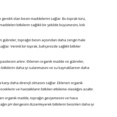
n gerekli olan besin maddelerini sağlar. Bu toprak türü,
maddeleri bitkilerin sağlıklı bir şekilde büyümesini, kök
enen gübreler, toprağın besin açısından daha zengin hale
lar. Verimli bir toprak, bahçenizde sağlıklı bitkiler
apasitesini artırır. Eklenen organik madde ve gübreler,
a bitkilerin daha iyi sulanmasını ve su kaynaklarının daha
ra karşı daha dirençli olmasını sağlar. Eklenen organik
klerin ve hastalıkların bitkileri etkileme olasılığını azaltır.
 Eklenen organik madde, toprağın gevşemesini ve hava
toprağın pH dengesini düzenleyerek bitkilerin besinleri daha iyi