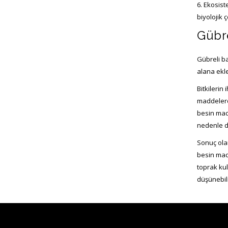
6. Ekosis
biyolojik 
Gübre
Gübreli ba
alana ekle
Bitkilerin
maddelerdi
besin madd
nedenle di
Sonuç olar
besin madd
toprak kul
düşünebili