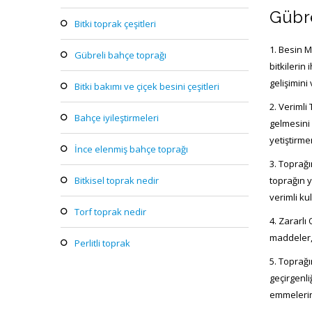
Gübre
bitki toprak çeşitleri
1. Besin M
gübreli bahçe toprağı
bitkilerin
gelişimini
bitki bakımı ve çiçek besini çeşitleri
2. Verimli
bahçe i̇yileştirmeleri
gelmesini 
yetiştirme
i̇nce elenmiş bahçe toprağı
3. Toprağı
bitkisel toprak nedir
toprağın y
verimli ku
torf toprak nedir
4. Zararlı
maddeler, 
perlitli toprak
5. Toprağı
geçirgenli
emmelerin