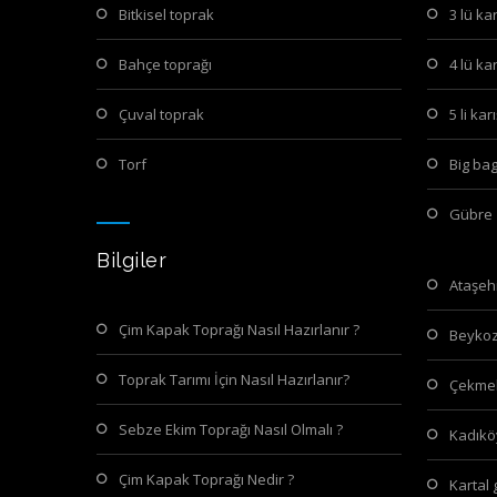
bitkisel toprak
3 lü k
bahçe toprağı
4 lü k
çuval toprak
5 li k
torf
big ba
gübre
Bilgiler
ataşe
Çim Kapak Toprağı Nasıl Hazırlanır ?
beyko
Toprak Tarımı İçin Nasıl Hazırlanır?
çekme
Sebze Ekim Toprağı Nasıl Olmalı ?
kadık
Çim Kapak Toprağı Nedir ?
kartal