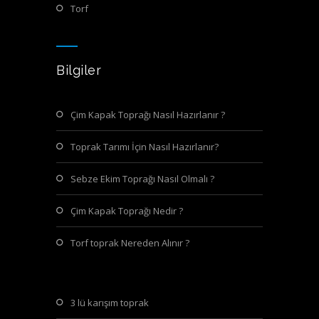
torf
Bilgiler
Çim Kapak Toprağı Nasıl Hazırlanır ?
Toprak Tarımı İçin Nasıl Hazırlanır?
Sebze Ekim Toprağı Nasıl Olmalı ?
Çim Kapak Toprağı Nedir ?
Torf toprak Nereden Alınır ?
3 lü karışım toprak