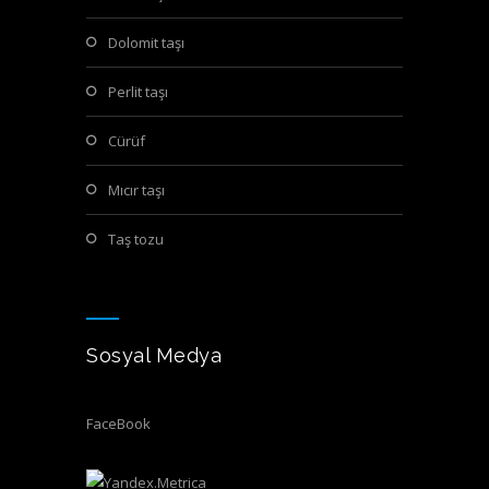
dolomit taşı
perlit taşı
cürüf
mıcır taşı
taş tozu
Sosyal Medya
FaceBook